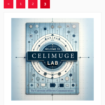
文
上
«
1
2
3
一
章
组
分
文
页
章