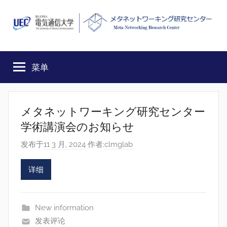
跳
至
内
MEET
Meta-
容
Networking
菜单
Research
Center,
The
University
メタネットワーキング研究センター
of
学術講演会のお知らせ
Electro-
Communications
发布于
11 3 月, 2024
作者:
clmglab
详细
New information
发表评论