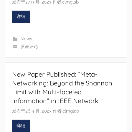
发布于
27 9 月, 2023
作者:
clmglab
详细
News
发表评论
New Paper Published: “Meta-
Networking: Beyond the Shannon
Limit with Multi-faceted
Information” in IEEE Network
发布于
26 9 月, 2023
作者:
clmglab
详细