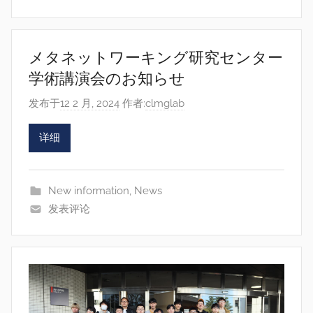
メタネットワーキング研究センター
学術講演会のお知らせ
发布于
12 2 月, 2024
作者:
clmglab
详细
New information
,
News
发表评论