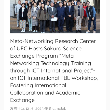
Meta-Networking Research Center
of UEC Hosts Sakura Science
Exchange Program “Meta-
Networking Technology Training
through ICT International Project”-
an ICT International PBL Workshop,
Fostering International
Collaboration and Academic
Exchange
发布于
14 12 月, 2023
作者:
clmglab