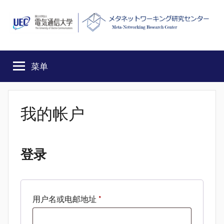
跳
至
内
MEET
Meta-
容
Networking
菜单
Research
Center,
The
University
我的帐户
of
Electro-
Communications
登录
必
用户名或电邮地址
*
填