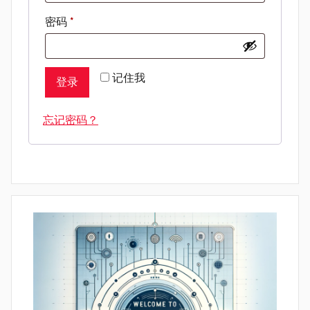
必
密码
*
填
记住我
登录
忘记密码？